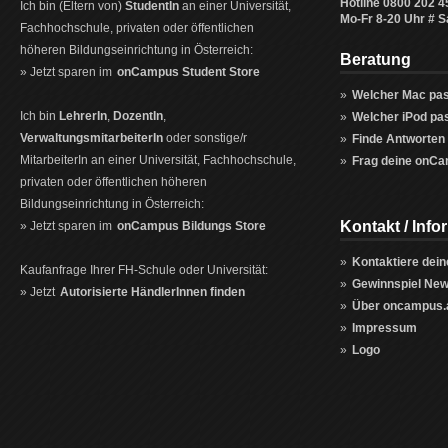
Hotline
0800 202 4
Ich bin (Eltern von)
StudentIn
an einer Universität,
Mo-Fr 8-20 Uhr # S
Fachhochschule, privaten oder öffentlichen
höheren Bildungseinrichtung in Österreich:
Beratung
» Jetzt sparen im
onCampus Student Store
»
Welcher Mac pass
Ich bin
LehrerIn
,
DozentIn
,
»
Welcher iPod pas
VerwaltungsmitarbeiterIn
oder sonstige/r
»
Finde Antworten 
MitarbeiterIn an einer Universität, Fachhochschule,
»
Frag deine onCa
privaten oder öffentlichen höheren
Bildungseinrichtung in Österreich:
Kontakt / Info
» Jetzt sparen im
onCampus Bildungs Store
»
Kontaktiere dei
Kaufanfrage Ihrer FH-Schule oder Universität:
»
Gewinnspiel New
» Jetzt
Autorisierte HändlerInnen finden
»
Über oncampus.
»
Impressum
»
Logo