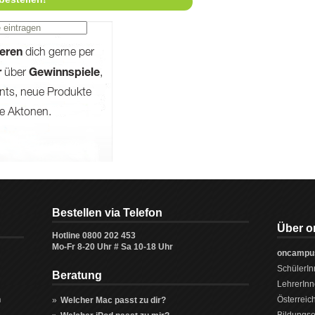
Bestellen via Telefon
Über 
Hotline
0800 202 453
Mo-Fr 8-20 Uhr # Sa 10-18 Uhr
oncampus
SchülerI
Beratung
Lehrer
n
Österreic
»
Welcher Mac passt zu dir?