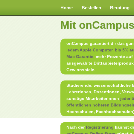
Home
Bestellen
Beratung
Mit onCampu
onCampus garantiert dir das ga
jedem Apple Computer, bis 5% au
Mac Garantie,
mehr Prozente auf 
ausgewählte Drittanbieterproduk
Gewinnspiele.
Studierende, wissenschaftliche M
LehrerInnen, DozentInnen, Verwa
sonstige MitarbeiterInnen
jeder 
öffentlichen höheren Bildungsei
Hochschulen, Fachhochschulen
Nach der
Registrierung
kannst du
onCampus Online Store
günstig 