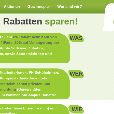
Aktionen
Gewinnspiel
Wer sind wir?
s
Rabatten
sparen!
nze Jahr
8% Rabatt beim Kauf von
WAS
f iPads, 20% auf Verlängerung der
Apple Software, Zubehör,
te, sowie Sonderaktionen und
itarbeiterInnen, FH-SchülerInnen,
WER
ltungsmitarbeiterInnen oder
österreichischen privaten und
nrichtung
(Universitäten,
) bekommen onCampus Rabatte!
 (oder deine Eltern für dich) im
WIE
bestellen!