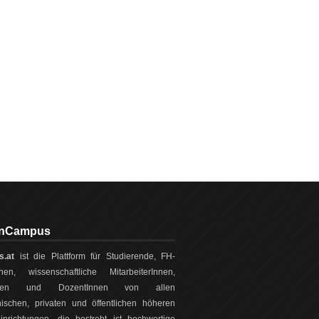
onCampus
.at
ist die Plattform für Studierende, FH-
nnen, wissenschaftliche MitarbeiterInnen,
Innen und DozentInnen von allen
hischen, privaten und öffentlichen höheren